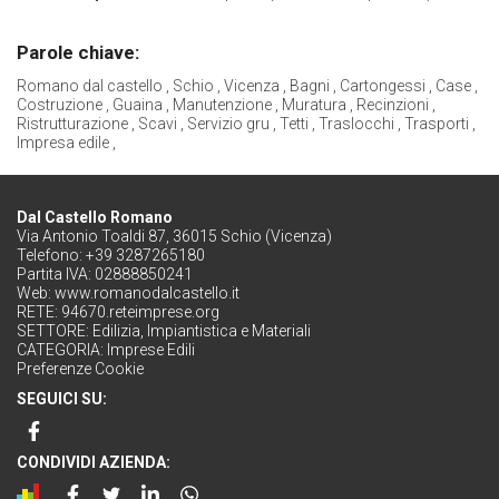
Parole chiave:
Romano dal castello , Schio , Vicenza , Bagni , Cartongessi , Case ,
Costruzione , Guaina , Manutenzione , Muratura , Recinzioni ,
Ristrutturazione , Scavi , Servizio gru , Tetti , Traslocchi , Trasporti ,
Impresa edile ,
Dal Castello Romano
Via Antonio Toaldi 87, 36015 Schio (Vicenza)
Telefono: +39 3287265180
Partita IVA: 02888850241
Web:
www.romanodalcastello.it
RETE:
94670.reteimprese.org
SETTORE:
Edilizia, Impiantistica e Materiali
CATEGORIA:
Imprese Edili
Preferenze Cookie
SEGUICI SU:
CONDIVIDI AZIENDA: