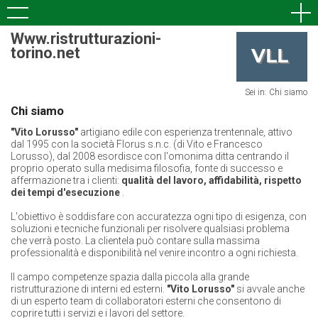
Www.ristrutturazioni-
torino.net
Sei in: Chi siamo
Chi siamo
"Vito Lorusso"
artigiano edile con esperienza trentennale, attivo
dal 1995 con la società Florus s.n.c. (di Vito e Francesco
Lorusso), dal 2008 esordisce con l'omonima ditta centrando il
proprio operato sulla medisima filosofia, fonte di successo e
affermazione tra i clienti:
qualità del lavoro, affidabilità, rispetto
dei tempi d'esecuzione
.
L'obiettivo è soddisfare con accuratezza ogni tipo di esigenza, con
soluzioni e tecniche funzionali per risolvere qualsiasi problema
che verrà posto. La clientela può contare sulla massima
professionalità e disponibilità nel venire incontro a ogni richiesta.
Il campo competenze spazia dalla piccola alla grande
ristrutturazione di interni ed esterni.
"Vito Lorusso"
si avvale anche
di un esperto team di collaboratori esterni che consentono di
coprire tutti i servizi e i lavori del settore.