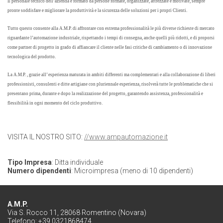
Il personale tecnico dell’azienda è formato da persone formate, organizzate, attrezzate e motivate, sempre
pronte soddisfare e migliorare la produttività e la sicurezza delle soluzioni per i propri Clienti.
Tutto questo consente alla A.M.P. di affrontare con estrema professionalità le più diverse richieste di mercato
riguardante l’automazione industriale, rispettando i tempi di consegna, anche quelli più ridotti, e di proporsi
come partner di progetto in grado di affiancare il cliente nelle fasi critiche di cambiamento o di innovazione
tecnologica del prodotto.
La A.M.P. , grazie all’ esperienza maturata in ambiti differenti ma complementari e alla collaborazione di liberi
professionisti, consulenti e ditte artigiane con pluriennale esperienza, risolverà tutte le problematiche che si
presentano prima, durante e dopo la realizzazione del progetto, garantendo assistenza, professionalità e
flessibilità in ogni momento del ciclo produttivo.
VISITA IL NOSTRO SITO:
//www.ampautomazione.it
Tipo Impresa
: Ditta individuale
Numero dipendenti
: Microimpresa (meno di 10 dipendenti)
A.M.P.
Via S. Rocco 11, 28068 Romentino (Novara)
Telefono: +39 0321868474