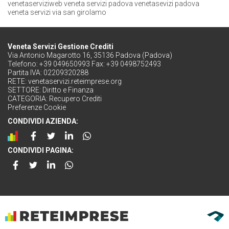
venetaserviziweb
veneta servizi padova
venetasevizi padova
veneta servizi via san girolamo
Veneta Servizi Gestione Crediti
Via Antonio Magarotto 16, 35136 Padova (Padova)
Telefono: +39 049650993 Fax: +39 0498752493
Partita IVA: 02209320288
RETE:
venetaservizi.reteimprese.org
SETTORE:
Diritto e Finanza
CATEGORIA:
Recupero Crediti
Preferenze Cookie
CONDIVIDI AZIENDA:
CONDIVIDI PAGINA: