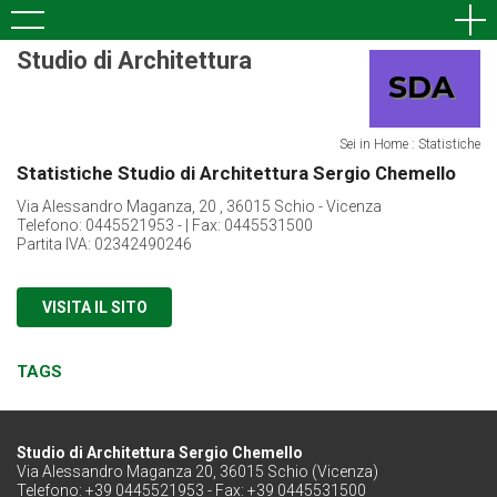
Studio di Architettura
Sei in Home : Statistiche
Statistiche Studio di Architettura Sergio Chemello
Via Alessandro Maganza, 20 , 36015 Schio - Vicenza
Telefono: 0445521953 - | Fax: 0445531500
Partita IVA: 02342490246
VISITA IL SITO
TAGS
Studio di Architettura Sergio Chemello
Via Alessandro Maganza 20, 36015 Schio (Vicenza)
Telefono: +39 0445521953 - Fax: +39 0445531500