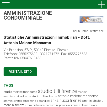
AMMINISTRAZIONE
CONDOMINIALE
Sei in Home : Statistiche
Statistiche Amministrazioni Immobiliari - Dott.
Antonio Maione Mannamo
Via Bronzino, 67/R , 50143 Firenze - Firenze
Telefono: 0555275633 - 3391971272 | Fax: 0555275633
Partita IVA: 05647610483
VISITA IL SITO
TAGS
studio tilli firenze
studio maione mannamo
mannini
antonio maione mannamo
amministratore firenze
studio miliani firenze
erika nucci firenze
amministratore
amministratori condominiali scandicci
mannini firenze
amministrazioni condomini provincia firenze
antonio maione