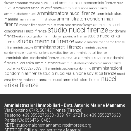
nucci amministratore condominio firenze
firenze
amministrazioni nucci
erica
amministrazioni nucci firenze
nucci
amministrazione nucci firenze
amministratore nucci firenze
amministratore
amministratore nucci
amministratori condominiali
mannini
mannini amministratore
firenze
amministrazioni
maione firenze
amministratori condominio firenze
studio nucci firenze
condominiali nucci firenze
condomini
studio nucci erika
firenze
erika nucci
gestioni immobiliari provincia firenze
studio mannini firenze
firenze
antonio maione mannamo firenze
amministratore tilli firenze
tilli amministratore
amministrazione
condominiale
nucci via. unione sovietica firenze
amministratori firenze
amministratori condomini firenze
amministrazione condomini
0557323178
firenze
nucci erika amministratore
amministratore condominio nucci firenze
amministrazioni
0555275633
nucci erika
tilli amministrazione condominio
condominiali firenze
studio nucci via. unione sovietica firenze
nucci
nucci
maione mannamo
nucci amministratore firenze
erica firenze
erika firenze
Amministrazioni Immobiliari - Dott. Antonio Maione Mannamo
Via Bronzino 67/R, 50143 Firenze (Firenze)
Telefono: +39 0555275633 - 3391971272 Fax: +39 0555275633
Partita IVA: 05647610483
RETE:
studiomaionemannamo.reteimprese.org
SETTORE:
Edilizia, Impiantistica e Materiali