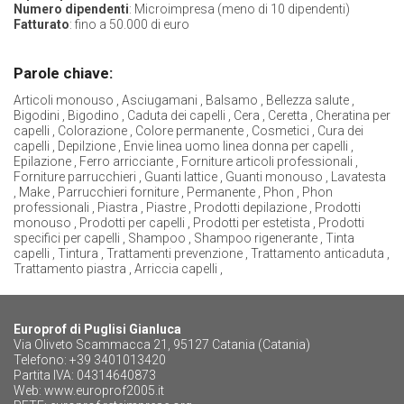
Numero dipendenti
: Microimpresa (meno di 10 dipendenti)
Fatturato
: fino a 50.000 di euro
Parole chiave:
Articoli monouso , Asciugamani , Balsamo , Bellezza salute ,
Bigodini , Bigodino , Caduta dei capelli , Cera , Ceretta , Cheratina per
capelli , Colorazione , Colore permanente , Cosmetici , Cura dei
capelli , Depilzione , Envie linea uomo linea donna per capelli ,
Epilazione , Ferro arricciante , Forniture articoli professionali ,
Forniture parrucchieri , Guanti lattice , Guanti monouso , Lavatesta
, Make , Parrucchieri forniture , Permanente , Phon , Phon
professionali , Piastra , Piastre , Prodotti depilazione , Prodotti
monouso , Prodotti per capelli , Prodotti per estetista , Prodotti
specifici per capelli , Shampoo , Shampoo rigenerante , Tinta
capelli , Tintura , Trattamenti prevenzione , Trattamento anticaduta ,
Trattamento piastra , Arriccia capelli ,
Europrof di Puglisi Gianluca
Via Oliveto Scammacca 21, 95127 Catania (Catania)
Telefono: +39 3401013420
Partita IVA: 04314640873
Web:
www.europrof2005.it