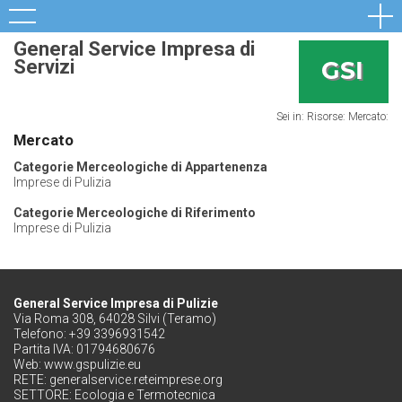
General Service Impresa di
Servizi
Sei in: Risorse:
Mercato:
Mercato
Categorie Merceologiche di Appartenenza
Imprese di Pulizia
Categorie Merceologiche di Riferimento
Imprese di Pulizia
General Service Impresa di Pulizie
Via Roma 308, 64028 Silvi (Teramo)
Telefono: +39 3396931542
Partita IVA: 01794680676
Web:
www.gspulizie.eu
RETE:
generalservice.reteimprese.org
SETTORE:
Ecologia e Termotecnica