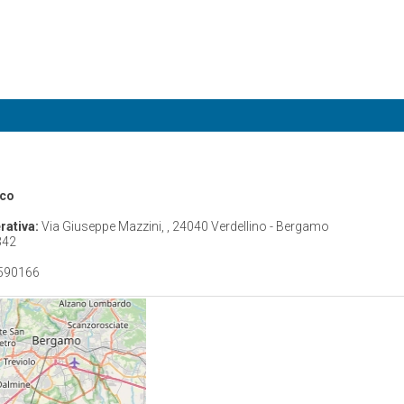
ico
rativa:
Via Giuseppe Mazzini, , 24040 Verdellino - Bergamo
342
590166