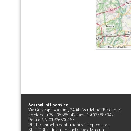
Scarpellini Lodovico
Via Giuseppe Mazzini , 24040 Verdellino (Bergamo)
Telefono: +39 035885342 Fax: +39 035885342
Partita IVA: 01826590166
RETE:
scarpellinicostruzioni.reteimprese.org
SETTORE:
Edilizia, Impiantistica e Materiali