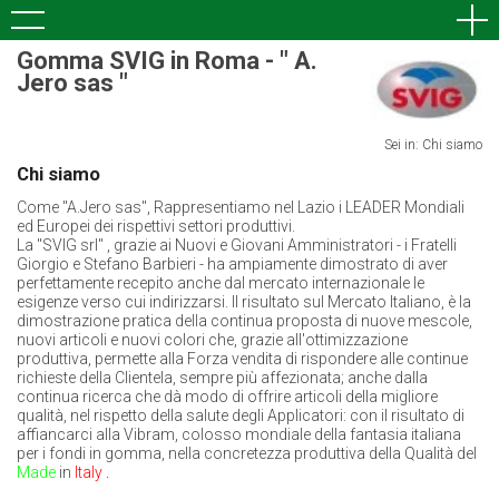
Gomma SVIG in Roma - " A.
Jero sas "
Sei in: Chi siamo
Chi siamo
Come "A.Jero sas", Rappresentiamo nel Lazio i LEADER Mondiali
ed Europei dei rispettivi settori produttivi.
La "SVIG srl" , grazie ai Nuovi e Giovani Amministratori - i Fratelli
Giorgio e Stefano Barbieri - ha ampiamente dimostrato di aver
perfettamente recepito anche dal mercato internazionale le
esigenze verso cui indirizzarsi. Il risultato sul Mercato Italiano, è la
dimostrazione pratica della continua proposta di nuove mescole,
nuovi articoli e nuovi colori che, grazie all'ottimizzazione
produttiva, permette alla Forza vendita di rispondere alle continue
richieste della Clientela, sempre più affezionata; anche dalla
continua ricerca che dà modo di offrire articoli della migliore
qualità, nel rispetto della salute degli Applicatori: con il risultato di
affiancarci alla Vibram, colosso mondiale della fantasia italiana
per i fondi in gomma, nella concretezza produttiva della Qualità del
Made
in
Italy
.