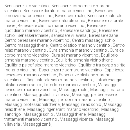
Benessere alto vicentino , Benessere corpo mente marano
vicentino , Benessere duraturo marano vicentino , Benessere
emotivo marano vicentino , Benessere malo , Benessere naturale
marano vicentino , Benessere naturale schio , Benessere naturale
thiene , Benessere olistico marano vicentino , Benessere
quotidiano marano vicentino , Benessere sandrigo , Benessere
schio , Benessere thiene , Benessere villaverla , Benessere zanè ,
Centro benessere marano vicentino , Centro massaggi schio ,
Centro massaggi thiene , Centro olistico marano vicentino , Centro
relax marano vicentino , Cura armonia marano vicentino , Cura del
corpo marano vicentino , Cura sé marano vicentino , Equilibrio
armonia marano vicentino , Equilibrio armonia vicino thiene ,
Equilibrio psicofisico marano vicentino , Equilibrio tra corpo spirito
marano vicentino , Esperienza relax marano vicentino , Esperienze
benessere marano vicentino , Esperienze olistiche marano
vicentino , Lifting naturale viso marano vicentino , Linfodrenaggio
olistico vicino schio , Lomi lomi marano vicentino , Massaggi
benessere marano vicentino , Massaggi malo , Massaggi marano
vicentino , Massaggi olistici vicenza , Massaggi per benessere
marano vicentino , Massaggi per donna marano vicentino ,
Massaggi professionali thiene , Massaggi relax schio , Massaggi
relax thiene , Massaggi rigeneranti marano vicentino , Massaggi
sandrigo , Massaggi schio , Massaggi thiene , Massaggi
trattamenti marano vicentino , Massaggi vicenza , Massaggi
villaverla , Massaggi zanè ,