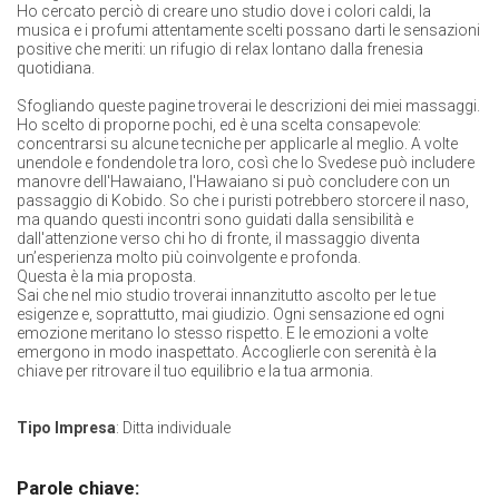
Ho cercato perciò di creare uno studio dove i colori caldi, la
musica e i profumi attentamente scelti possano darti le sensazioni
positive che meriti: un rifugio di relax lontano dalla frenesia
quotidiana.
Sfogliando queste pagine troverai le descrizioni dei miei massaggi.
Ho scelto di proporne pochi, ed è una scelta consapevole:
concentrarsi su alcune tecniche per applicarle al meglio. A volte
unendole e fondendole tra loro, così che lo Svedese può includere
manovre dell'Hawaiano, l'Hawaiano si può concludere con un
passaggio di Kobido. So che i puristi potrebbero storcere il naso,
ma quando questi incontri sono guidati dalla sensibilità e
dall'attenzione verso chi ho di fronte, il massaggio diventa
un’esperienza molto più coinvolgente e profonda.
Questa è la mia proposta.
Sai che nel mio studio troverai innanzitutto ascolto per le tue
esigenze e, soprattutto, mai giudizio. Ogni sensazione ed ogni
emozione meritano lo stesso rispetto. E le emozioni a volte
emergono in modo inaspettato. Accoglierle con serenità è la
chiave per ritrovare il tuo equilibrio e la tua armonia.
Tipo Impresa
: Ditta individuale
Parole chiave: