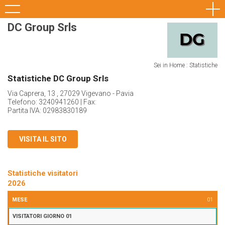
DC Group Srls
Sei in Home : Statistiche
Statistiche DC Group Srls
Via Caprera, 13 , 27029 Vigevano - Pavia
Telefono: 3240941260 | Fax:
Partita IVA: 02983830189
VISITA IL SITO
Statistiche visitatori
2026
MESE
1
2
3
4
5
6
7
8
9
10
11
12
13
14
15
16
17
18
1
01