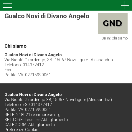
Gualco Novi di Divano Angelo
Sei in: Chi siamo
Chi siamo
Gualco Novi di Divano Angelo
Via Nicolò Girardengo, 38 , 15067 Novi Ligure - Alessandria
Telefono: 014372412
Fax:
Partita IVA: 02715990061
Gualco Novi di Divano Angelo
Via Nicolò Girardengo 38, 15067 Novi Ligure (Alessandria)
Telefono: +39 014372412
Partita IVA: 02715990061
RETE:
218021.reteimprese.org
SETTORE:
Tessile e Abbigliamento
CATEGORIA:
Abbigliamento
Preferenze Cookie