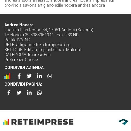
andrea andora
arrestato andora andrea nocera
impresa edili
provincia savona
artigiano edile nocera andrea andora
Andrea Nocera
Località Pian Rosso 34, 17051 Andora (Savona)
Telefono: +39 3383951941 - Fax: +39 ND
Partita IVA: ND
RETE:
artigianoedile.reteimprese.org
SETTORE:
Edilizia, Impiantistica e Materiali
CATEGORIA:
Imprese Edili
Preferenze Cookie
CONDIVIDI AZIENDA:
CONDIVIDI PAGINA: