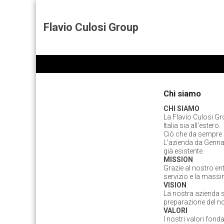
Flavio Culosi Group
Chi siamo
CHI SIAMO
La Flavio Culosi Gr
Italia sia all'estero.
Ciò che da sempre ha
L'azienda da Gennai
già esistente.
MISSION
Grazie al nostro ent
servizio e la mass
VISION
La nostra azienda s
preparazione del nos
VALORI
I nostri valori fond