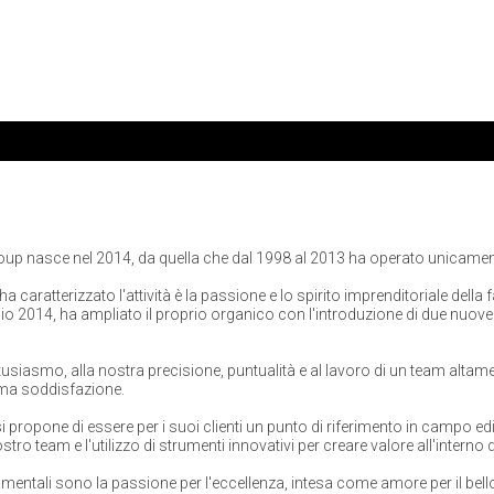
oup nasce nel 2014, da quella che dal 1998 al 2013 ha operato unicamente
 caratterizzato l'attività è la passione e lo spirito imprenditoriale della 
o 2014, ha ampliato il proprio organico con l'introduzione di due nuove d
usiasmo, alla nostra precisione, puntualità e al lavoro di un team altamen
ima soddisfazione.
i propone di essere per i suoi clienti un punto di riferimento in campo ed
tro team e l'utilizzo di strumenti innovativi per creare valore all'interno
amentali sono la passione per l'eccellenza, intesa come amore per il bello e