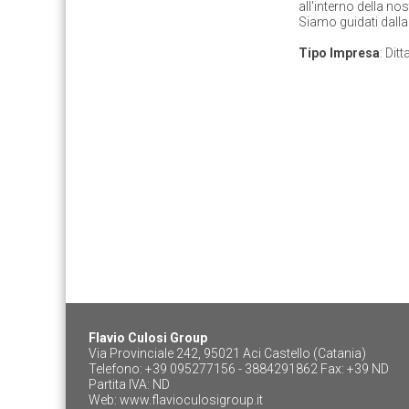
all'interno della no
Siamo guidati dalla 
Tipo Impresa
: Dit
Flavio Culosi Group
Via Provinciale 242, 95021 Aci Castello (Catania)
Telefono: +39 095277156 - 3884291862 Fax: +39 ND
Partita IVA: ND
Web:
www.flavioculosigroup.it