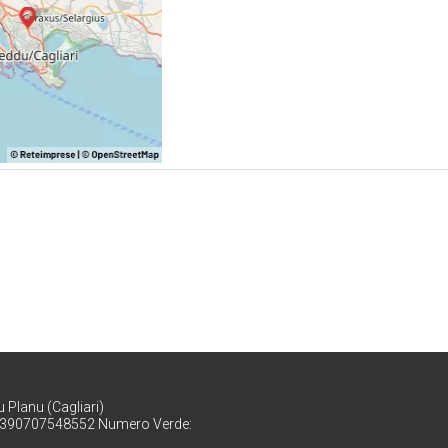
 Planu (Cagliari)
9 390707548552 Numero Verde: