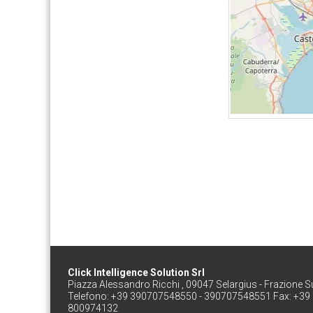
Click Intelligence Solution Srl
Piazza Alessandro Ricchi , 09047 Selargius - Frazione Su
Telefono: +39 390707548550 - 390707548551 Fax: +3
800974132