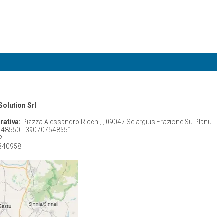
Solution Srl
rativa:
Piazza Alessandro Ricchi, , 09047 Selargius Frazione Su Planu - 
48550 - 390707548551
2
340958