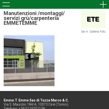
Manutenzioni /montaggi/
servizi grù/carpenteria
EMMETEMME
Sei in:
Galleria Foto
Emme.T. Emme Sas di Tuzza Marco & C.
Via S. Maurizio 184/A, 10073 Ciriè (Torino)
Telefono: +39 0119202138