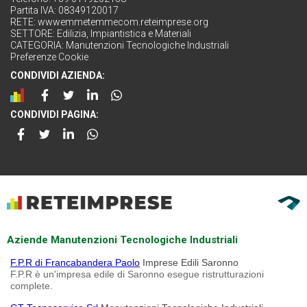
Partita IVA: 08349120017
RETE:
wwwemmetemmecom.reteimprese.org
SETTORE:
Edilizia, Impiantistica e Materiali
CATEGORIA:
Manutenzioni Tecnologiche Industriali
Preferenze Cookie
CONDIVIDI AZIENDA:
CONDIVIDI PAGINA:
Aziende Manutenzioni Tecnologiche Industriali
F.P.R di Francabandera Paolo
Imprese Edili Saronno
F.P.R è un'impresa edile di Saronno esegue ristrutturazioni
complete.