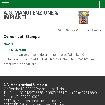
A.G. MANUTENZIONE &
IMPIANTI
Sei in: Risorse:
Comunicati Stampa:
Comunicati Stampa
Novita'!
del
21/04/2008
Con il costante evolversi della richiesta e dell'offerta... Stiamo
collaborando con CAME LEADER NAZIONALE NEL CAMPO per
poter offrire servizi di :...
A.G. Manutenzioni & Impianti
Via Bombelli 2, 33040 Premariacco (Udine)
Telefono: +39 0432716555 - 3465761561 Fax: +39 0432716889
Partita IVA: IT023310003
RETE:
agmanutenzione.reteimprese.org
SETTORE:
Edilizia, Impiantistica e Materiali