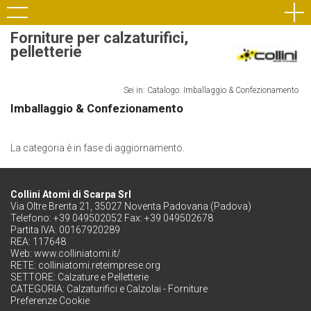
Forniture per calzaturifici,
pelletterie
Sei in: Catalogo: Imballaggio & Confezionamento
Imballaggio & Confezionamento
La categoria è in fase di aggiornamento.
Collini Atomi di Scarpa Srl
Via Oltre Brenta 21, 35027 Noventa Padovana (Padova)
Telefono: +39 049502052 Fax: +39 049502678
Partita IVA: 00167920289
REA: 117648
Web:
www.colliniatomi.it/
RETE:
colliniatomi.reteimprese.org
SETTORE:
Calzature e Pelletterie
CATEGORIA:
Calzaturifici e Calzolai - Forniture
Preferenze Cookie