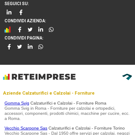
SEGUICI SU:
CONDIVIDI AZIENDA:
CONDIVIDI PAGINA:
Aziende Calzaturifici e Calzolai - Forniture
Gomma Svig
Calzaturifici e Calzolai - Forniture Roma
Gomma Svig in Roma - Forniture per calzolai e ortopedici,
accessori, componenti, prodotti chimici, macchine per cucire, ecc.
a Roma.
Vecchio Scarpone Sas
Calzaturifici e Calzolai - Forniture Torino
Vecchio Scarpone Sas - Dal 1950 offre servizi per calzolai, negozi