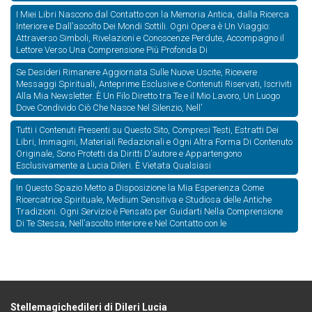
I Miei Libri Nascono dal Contatto con la Memoria Antica, dalla Ricerca
Interiore e Dall’ascolto Dei Mondi Sottili. Ogni Opera è Un Viaggio:
Attraverso Simboli, Rivelazioni e Conoscenze Perdute, Accompagno il
Lettore Verso Una Comprensione Più Profonda Di
Se Desideri Rimanere Aggiornata Sulle Nuove Uscite, Ricevere
Messaggi Spirituali, Anteprime Esclusive e Contenuti Riservati, Iscriviti
Alla Mia Newsletter. È Un Filo Diretto tra Te e il Mio Lavoro, Un Luogo
Dove Condivido Ciò Che Nasce Nel Silenzio, Nell’
Tutti i Contenuti Presenti su Questo Sito, Compresi Testi, Estratti Dei
Libri, Immagini, Materiali Redazionali e Ogni Altra Forma Di Contenuto
Originale, Sono Protetti da Diritti D’autore e Appartengono
Esclusivamente a Lucia Dileri. È Vietata Qualsiasi
In Questo Spazio Metto a Disposizione la Mia Esperienza Come
Ricercatrice Spirituale, Medium Sensitiva e Studiosa delle Antiche
Tradizioni. Ogni Servizio è Pensato per Guidarti Nella Comprensione
Di Te Stessa, Nell’ascolto Interiore e Nel Contatto con le
Stellemagichedileri di Dileri Lucia