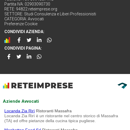
Partita IVA: 02903090730
RETE:
94822.reteimprese.org
SETTORE:
Studi Consulenza e Liberi Professionisti
CATEGORIA:
Avvocati
Preferenze Cookie
CONDIVIDI AZIENDA:
CONDIVIDI PAGINA:
Aziende Avvocati
Locanda Zia Rirì
Ristoranti Massafra
Locanda Zia Rirì è un ristorante nel centro storico di Massafra
(TA) ed offre pietanze della cucina tipica pugliese.