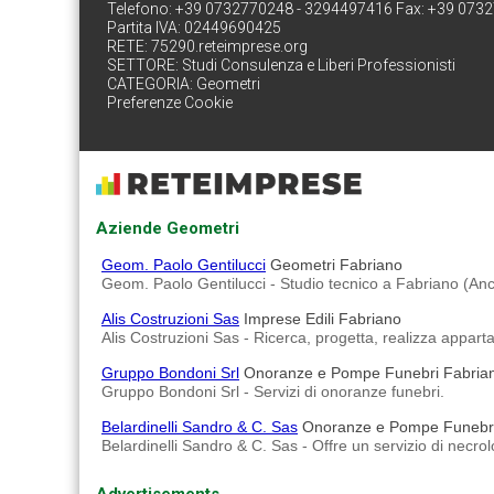
Telefono: +39 0732770248 - 3294497416 Fax: +39 073
Partita IVA: 02449690425
RETE:
75290.reteimprese.org
SETTORE:
Studi Consulenza e Liberi Professionisti
CATEGORIA:
Geometri
Preferenze Cookie
Aziende Geometri
Geom. Paolo Gentilucci
Geometri Fabriano
Geom. Paolo Gentilucci - Studio tecnico a Fabriano (An
Alis Costruzioni Sas
Imprese Edili Fabriano
Alis Costruzioni Sas - Ricerca, progetta, realizza appart
Gruppo Bondoni Srl
Onoranze e Pompe Funebri Fabria
Gruppo Bondoni Srl - Servizi di onoranze funebri.
Belardinelli Sandro & C. Sas
Onoranze e Pompe Funebri
Belardinelli Sandro & C. Sas - Offre un servizio di necrol
Advertisements