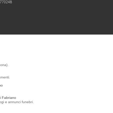
2770248
cona).
amenti.
no
 Fabriano
ogi e annunci funebri.