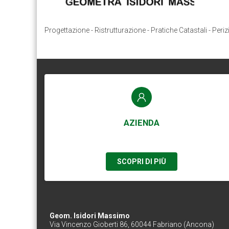
Progettazione - Ristrutturazione - Pratiche Catastali - Periz
AZIENDA
SCOPRI DI PIÙ
Geom. Isidori Massimo
Via Vincenzo Gioberti 86, 60044 Fabriano (Ancona)