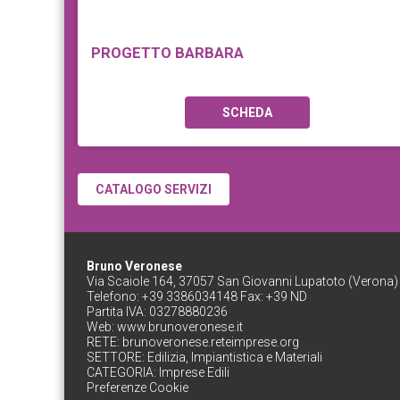
PROGETTO BARBARA
SCHEDA
CATALOGO SERVIZI
Bruno Veronese
Via Scaiole 164, 37057 San Giovanni Lupatoto (Verona)
Telefono: +39 3386034148 Fax: +39 ND
Partita IVA: 03278880236
Web:
www.brunoveronese.it
RETE:
brunoveronese.reteimprese.org
SETTORE:
Edilizia, Impiantistica e Materiali
CATEGORIA:
Imprese Edili
Preferenze Cookie