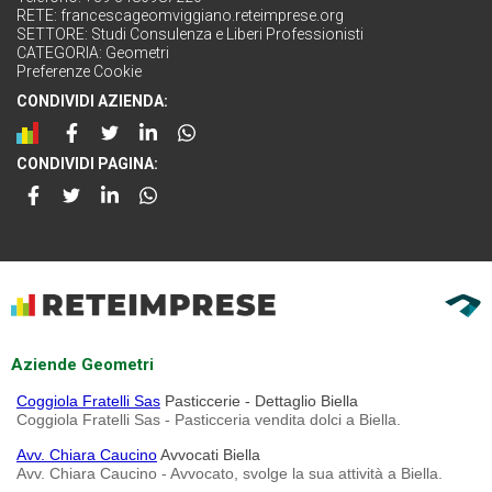
RETE:
francescageomviggiano.reteimprese.org
SETTORE:
Studi Consulenza e Liberi Professionisti
CATEGORIA:
Geometri
Preferenze Cookie
CONDIVIDI AZIENDA:
CONDIVIDI PAGINA:
Aziende Geometri
Coggiola Fratelli Sas
Pasticcerie - Dettaglio Biella
Coggiola Fratelli Sas - Pasticceria vendita dolci a Biella.
Avv. Chiara Caucino
Avvocati Biella
Avv. Chiara Caucino - Avvocato, svolge la sua attività a Biella.