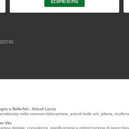
SCOPRI DI PIÙ
2203192
gno e Belle Arti - Articoli Lecce
cializzata nella commercializzazione, articoli belle arti, pittura, scultura
an Vito
tampa digitale, consulenza, pianificazione e ottimizzazione di lavori tipog