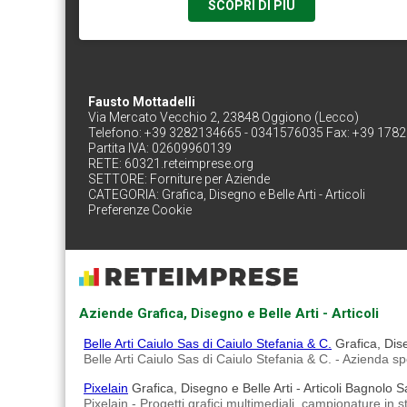
SCOPRI DI PIÙ
Fausto Mottadelli
Via Mercato Vecchio 2, 23848 Oggiono (Lecco)
Telefono: +39 3282134665 - 0341576035 Fax: +39 178
Partita IVA: 02609960139
RETE:
60321.reteimprese.org
SETTORE:
Forniture per Aziende
CATEGORIA:
Grafica, Disegno e Belle Arti - Articoli
Preferenze Cookie
Aziende Grafica, Disegno e Belle Arti - Articoli
Belle Arti Caiulo Sas di Caiulo Stefania & C.
Grafica, Dise
Belle Arti Caiulo Sas di Caiulo Stefania & C. - Azienda spe
Pixelain
Grafica, Disegno e Belle Arti - Articoli Bagnolo S
Pixelain - Progetti grafici multimediali, campionature in s