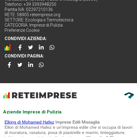
Telefono: +39 3393948250
Partita IVA: 02297210136
RETE:
58905.reteimprese.org
SETTORE:
Ecologia e Termotecnica
CATEGORIA:
Imprese di Pulizia
Preferenze Cookie
CONDIVIDI AZIENDA:
CONDIVIDI PAGINA:
Aziende Imprese di Pulizia
Elking di Mohamed Hafez
Imprese Edili Missaglia
Elkin di Mohamed Hafez è un'impresa edile che si occupa di lavori
di muratura, rasatura, posa di piastrelle e marmi, tinteggiature,