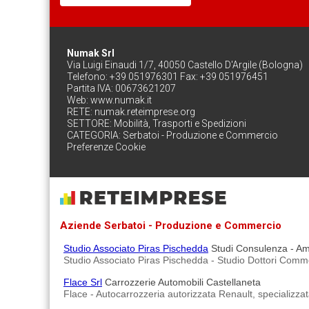
Numak Srl
Via Luigi Einaudi 1/7, 40050 Castello D'Argile (Bologna)
Telefono: +39 051976301 Fax: +39 051976451
Partita IVA: 00673621207
Web:
www.numak.it
RETE:
numak.reteimprese.org
SETTORE:
Mobilità, Trasporti e Spedizioni
CATEGORIA:
Serbatoi - Produzione e Commercio
Preferenze Cookie
Aziende Serbatoi - Produzione e Commercio
Studio Associato Piras Pischedda
Studi Consulenza - Amm
Studio Associato Piras Pischedda - Studio Dottori Commerc
Flace Srl
Carrozzerie Automobili Castellaneta
Flace - Autocarrozzeria autorizzata Renault, specializza