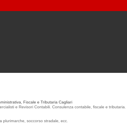
inistrativa, Fiscale e Tributaria Cagliari
ialisti e Revisori Contabili. Consulenza contabile, fiscale e tributaria.
ta plurimarche, soccorso stradale, ecc.