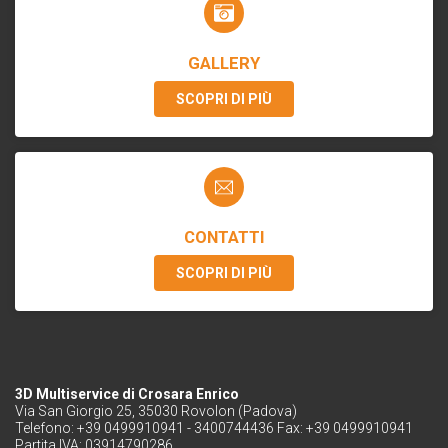
GALLERY
SCOPRI DI PIÙ
CONTATTI
SCOPRI DI PIÙ
3D Multiservice di Crosara Enrico
Via San Giorgio 25, 35030 Rovolon (Padova)
Telefono: +39 0499910941 - 3400744436 Fax: +39 0499910941
Partita IVA: 03914790286