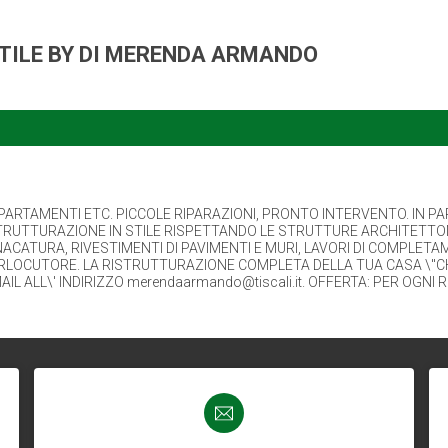
STILE BY DI MERENDA ARMANDO
ARTAMENTI ETC. PICCOLE RIPARAZIONI, PRONTO INTERVENTO. IN PAR
I RISTRUTTURAZIONE IN STILE RISPETTANDO LE STRUTTURE ARCHITETT
ATURA, RIVESTIMENTI DI PAVIMENTI E MURI, LAVORI DI COMPLETAMENT
TERLOCUTORE. LA RISTRUTTURAZIONE COMPLETA DELLA TUA CASA \"CH
AIL ALL\' INDIRIZZO merendaarmando@tiscali.it. OFFERTA: PER OG