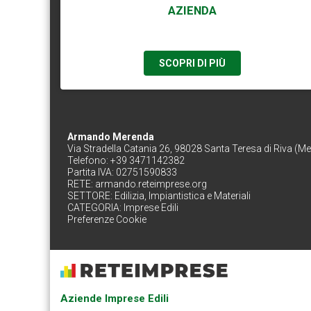
AZIENDA
SCOPRI DI PIÙ
Armando Merenda
Via Stradella Catania 26, 98028 Santa Teresa di Riva (M
Telefono: +39 3471142382
Partita IVA: 02751590833
RETE:
armando.reteimprese.org
SETTORE:
Edilizia, Impiantistica e Materiali
CATEGORIA:
Imprese Edili
Preferenze Cookie
Aziende Imprese Edili