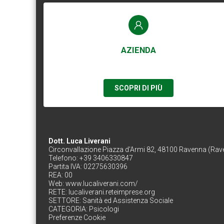
AZIENDA
SCOPRI DI PIÙ
Dott. Luca Liverani
Circonvallazione Piazza d'Armi 82, 48100 Ravenna (Rav
Telefono: +39 3406330847
Partita IVA: 02275630396
REA: 00
Web:
www.lucaliverani.com/
RETE:
lucaliverani.reteimprese.org
SETTORE:
Sanità ed Assistenza Sociale
CATEGORIA:
Psicologi
Preferenze Cookie