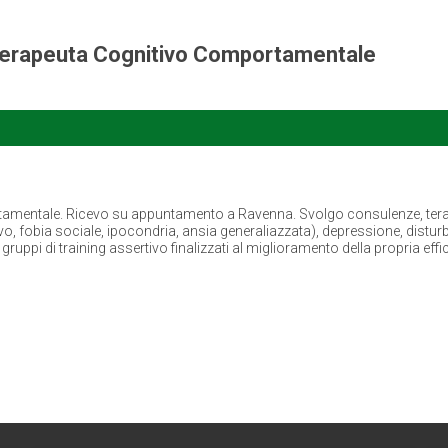
oterapeuta Cognitivo Comportamentale
mentale. Ricevo su appuntamento a Ravenna. Svolgo consulenze, terapia i
, fobia sociale, ipocondria, ansia generaliazzata), depressione, disturb
uppi di training assertivo finalizzati al miglioramento della propria effi