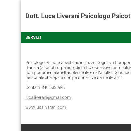
Dott. Luca Liverani Psicologo Psic
SERVIZI
Psicologo Psicoterapeuta ad indirizzo Cognitivo Comporta
d'ansia (attacchi di panico, disturbo ossessivo compulsivo
comportamentale nell'adolescente e nell'adulto. Conduco gr
personale che opera con persone diversamente abili.
Contatti: 340 6330847
luca.liverani@gmail.com
www.lucaliverani.com