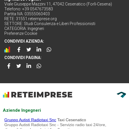
Viale Giuseppe Mazzini 11, 47042 Cesenatico (Forlì-Cesena)
Telefono: +39 0547673583
Partita IVA: 03555060403
RETE:
31551.reteimprese.org
SETTORE:
Studi Consulenza e Liberi Professionisti
CATEGORIA:
Ingegneri
Preferenze Cookie
CONDIVIDI AZIENDA:
CONDIVIDI PAGINA:
Aziende Ingegneri
Gruppo Autisti Radiotaxi Snc
Taxi Cesenatico
Gruppo Autisti Radiotaxi Snc - Servizio radio taxi 24/ore,