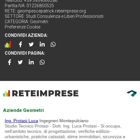
Telefono: +39 3939066286
Partita IVA: 01226850525
RETE:
geompescepatrick.reteimprese.org
SETTORE:
Studi Consulenza e Liberi Professionisti
CATEGORIA:
Geometri
Preferenze Cookie
CONDIVIDI AZIENDA:
CONDIVIDI PAGINA:
Aziende Geometri
Ing. Protasi Luca
Ingegneri Montepulciano
Studio Tecnico Protasi - Dott. Ing. Luca Protasi - Si occupa,
nell’ambito tecnico, di progettazione, verifiche edilizio-
urbanistiche, pratiche catastali, stime immobiliari, sicurezza e