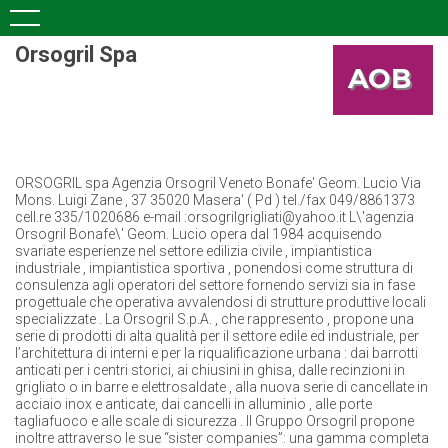
Orsogril Spa
ORSOGRIL spa Agenzia Orsogril Veneto Bonafe' Geom. Lucio Via
Mons. Luigi Zane , 37 35020 Masera' ( Pd ) tel./fax 049/8861373
cell.re 335/1020686 e-mail :orsogrilgrigliati@yahoo.it L\'agenzia
Orsogril Bonafe\' Geom. Lucio opera dal 1984 acquisendo
svariate esperienze nel settore edilizia civile , impiantistica
industriale , impiantistica sportiva , ponendosi come struttura di
consulenza agli operatori del settore fornendo servizi sia in fase
progettuale che operativa avvalendosi di strutture produttive locali
specializzate . La Orsogril S.p.A. , che rappresento , propone una
serie di prodotti di alta qualità per il settore edile ed industriale, per
l’architettura di interni e per la riqualificazione urbana : dai barrotti
anticati per i centri storici, ai chiusini in ghisa, dalle recinzioni in
grigliato o in barre e elettrosaldate , alla nuova serie di cancellate in
acciaio inox e anticate, dai cancelli in alluminio , alle porte
tagliafuoco e alle scale di sicurezza . Il Gruppo Orsogril propone
inoltre attraverso le sue “sister companies”: una gamma completa