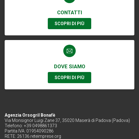
CONTATTI
SCOPRI DI PIÙ
DOVE SIAMO
SCOPRI DI PIÙ
Agenzia Orsogril Bonafè
Via Monsignor Luigi Zane 37, 35020 Maserà di Padova (Padova)
Telefono: +39 0498861373
Partita IVA: 01954090286
RETE:
26136.reteimprese.org