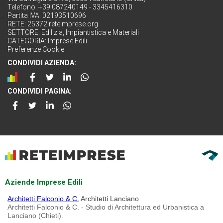
Telefono: +39 087240149 - 3345416310
Partita IVA: 02193510696
RETE:
25372.reteimprese.org
SETTORE:
Edilizia, Impiantistica e Materiali
CATEGORIA:
Imprese Edili
Preferenze Cookie
CONDIVIDI AZIENDA:
CONDIVIDI PAGINA:
Aziende Imprese Edili
Architetti Falconio & C.
Architetti Lanciano
Architetti Falconio & C. - Studio di Architettura ed Urbanistica a
Lanciano (Chieti).