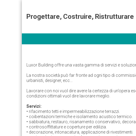
Progettare, Costruire, Ristrutturare
Luxor Building offre una vasta gamma di servizi e soluzioni 
La nostra società può far fronte ad ogni tipo di commission
urbanisti, designer, ecc...
Lavorare con noi vuol dire avere la certezza di un’opera eseg
condizioni ottimali vuol dire lavorare meglio.
Servizi:
• rifacimento tetti e impermeabilizzazione terrazzi.
• coibentazioni termiche e isolamento acustico termico.
• sabbiatura, restauro, risanamento conservativo, decorazi
• controsoffittature e coperture per edilizia.
• decorazione, intonacatura, applicazione di rivestimenti.