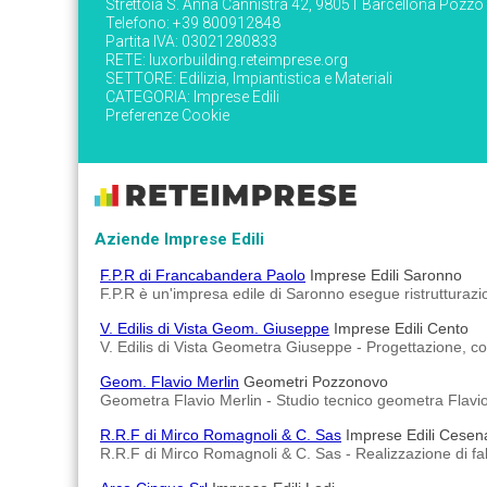
Strettoia S. Anna Cannistrà 42, 98051 Barcellona Pozzo
Telefono: +39 800912848
Partita IVA: 03021280833
RETE:
luxorbuilding.reteimprese.org
SETTORE:
Edilizia, Impiantistica e Materiali
CATEGORIA:
Imprese Edili
Preferenze Cookie
Aziende Imprese Edili
F.P.R di Francabandera Paolo
Imprese Edili Saronno
F.P.R è un'impresa edile di Saronno esegue ristrutturazi
V. Edilis di Vista Geom. Giuseppe
Imprese Edili Cento
V. Edilis di Vista Geometra Giuseppe - Progettazione, cost
Geom. Flavio Merlin
Geometri Pozzonovo
Geometra Flavio Merlin - Studio tecnico geometra Flavio Mer
R.R.F di Mirco Romagnoli & C. Sas
Imprese Edili Cesen
R.R.F di Mirco Romagnoli & C. Sas - Realizzazione di fabbr