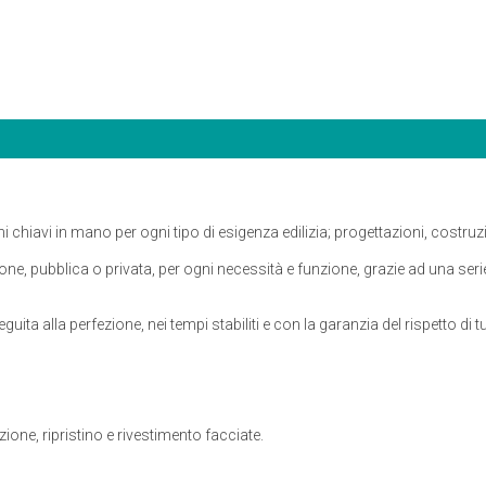
chiavi in mano per ogni tipo di esigenza edilizia; progettazioni, costruzio
e, pubblica o privata, per ogni necessità e funzione, grazie ad una serie 
uita alla perfezione, nei tempi stabiliti e con la garanzia del rispetto di t
one, ripristino e rivestimento facciate.