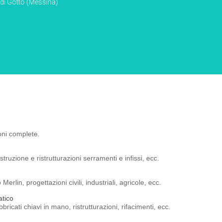
 di Gotto (Messina)
oni complete.
ruzione e ristrutturazioni serramenti e infissi, ecc.
lin, progettazioni civili, industriali, agricole, ecc.
atico
icati chiavi in mano, ristrutturazioni, rifacimenti, ecc.