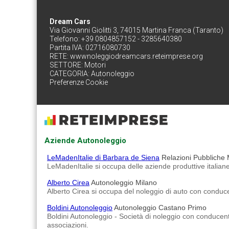
Dream Cars
Via Giovanni Giolitti 3, 74015 Martina Franca (Taranto)
Telefono: +39 0804857152 - 3285640380
Partita IVA: 02716080730
RETE:
wwwnoleggiodreamcars.reteimprese.org
SETTORE:
Motori
CATEGORIA:
Autonoleggio
Preferenze Cookie
Aziende Autonoleggio
LeMadenItalie di Barbara de Siena
Relazioni Pubbliche 
LeMadenItalie si occupa delle aziende produttive italia
Alberto Cirea
Autonoleggio Milano
Alberto Cirea si occupa del noleggio di auto con conduc
Boldini Autonoleggio
Autonoleggio Castano Primo
Boldini Autonoleggio - Società di noleggio con conducente,
associazioni.