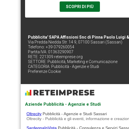
SCOPRI DI PIÙ
Pubblicita' SAPA Affissioni Snc di Pinna Paolo Luigi &
Via Predda Niedda Str. 14 9, 07100 Sassari (Sassari)
Telefono: +39 079260054
Partita IVA: 01363290907
RETE:
221309.reteimprese.org
SETTORE:
Pubblicità, Marketing e Comunicazione
CATEGORIA:
Pubblicità - Agenzie e Studi
Preferenze Cookie
Aziende Pubblicità - Agenzie e Studi
Oltrecity
Pubblicità - Agenzie e Studi Sassari
Oltrecity - Pubblicità e gli eventi, informazione e creazion
SardegnaInVista
Pubblicità - Consulenza e Servizi Sassa