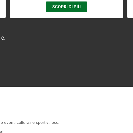
SCOPRI DI PIÙ
 C.
e eventi culturali e sportivi, ecc.
ri