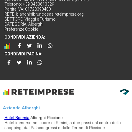
Telefono: +39 3453613329
Partita IVA: 01728390400
RETE:
bianchinibrunocsas.reteimprese.org
SETTORE:
Viaggi e Turismo
CATEGORIA:
Alberghi
Preferenze Cookie
CONDIVIDI AZIENDA:
CONDIVIDI PAGINA:
Aziende Alberghi
Hotel Boemia
Alberghi Riccione
Hotel immerso nel cuore di Rimini, a due passi dal centro dello
shopping, dal Palacongressi e dalle Terme di Riccione.