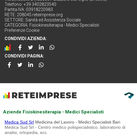
Telefono: +39 3402823540
Partita IVA: 03918220983
RETE:
208045.reteimprese.org
SETTORE:
Sanità ed Assistenza Sociale
CATEGORIA:
Fisiokinesiterapia - Medici Specialisti
Preferenze Cookie
CONDIVIDI AZIENDA:
CONDIVIDI PAGINA:
Aziende Fisiokinesiterapia - Medici Specialisti
Medica Sud Srl
Medicina del Lavoro - Medici Specialisti Bari
Medica Sud Srl - Centro medico polispecialistico, laboratorio di
analisi, ortopedia, ecc.