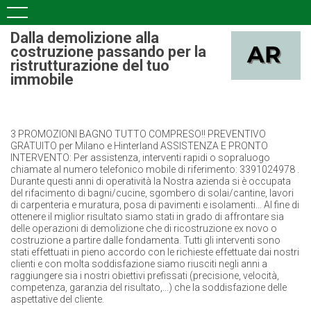
Dalla demolizione alla
costruzione passando per la
ristrutturazione del tuo
immobile
3 PROMOZIONI BAGNO TUTTO COMPRESO!! PREVENTIVO
GRATUITO per Milano e Hinterland ASSISTENZA E PRONTO
INTERVENTO: Per assistenza, interventi rapidi o sopraluogo
chiamate al numero telefonico mobile di riferimento: 3391024978 .
Durante questi anni di operatività la Nostra azienda si è occupata
del rifacimento di bagni/cucine, sgombero di solai/cantine, lavori
di carpenteria e muratura, posa di pavimenti e isolamenti... Al fine di
ottenere il miglior risultato siamo stati in grado di affrontare sia
delle operazioni di demolizione che di ricostruzione ex novo o
costruzione a partire dalle fondamenta. Tutti gli interventi sono
stati effettuati in pieno accordo con le richieste effettuate dai nostri
clienti e con molta soddisfazione siamo riusciti negli anni a
raggiungere sia i nostri obiettivi prefissati (precisione, velocità,
competenza, garanzia del risultato,...) che la soddisfazione delle
aspettative del cliente.