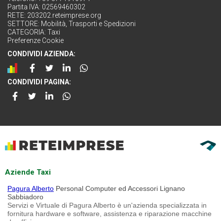
Partita IVA: 02569460302
RETE:
203202.reteimprese.org
SETTORE:
Mobilità, Trasporti e Spedizioni
CATEGORIA:
Taxi
Preferenze Cookie
CONDIVIDI AZIENDA:
CONDIVIDI PAGINA:
Aziende Taxi
Pagura Alberto
Personal Computer ed Accessori Lignano
Sabbiadoro
Servizi e Virtuale di Pagura Alberto è un'azienda specializzata in
fornitura hardware e software, assistenza e riparazione macchine