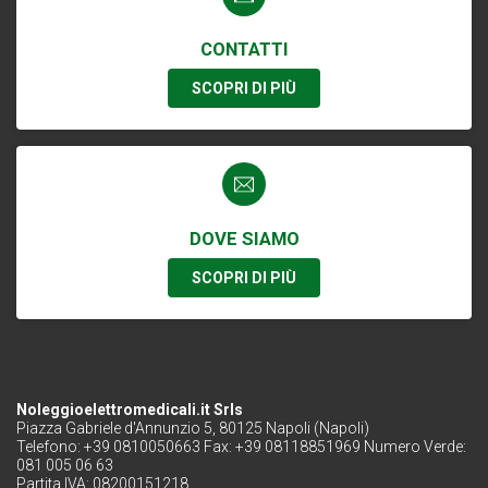
CONTATTI
SCOPRI DI PIÙ
DOVE SIAMO
SCOPRI DI PIÙ
Noleggioelettromedicali.it Srls
Piazza Gabriele d'Annunzio 5, 80125 Napoli (Napoli)
Telefono: +39 0810050663 Fax: +39 08118851969 Numero Verde:
081 005 06 63
Partita IVA: 08200151218