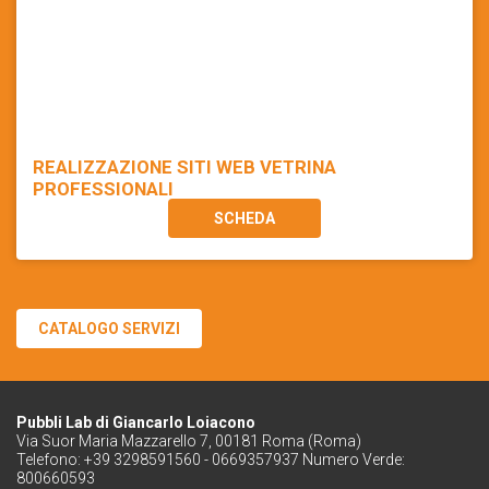
REALIZZAZIONE SITI WEB VETRINA
PROFESSIONALI
SCHEDA
CATALOGO SERVIZI
Pubbli Lab di Giancarlo Loiacono
Via Suor Maria Mazzarello 7, 00181 Roma (Roma)
Telefono: +39 3298591560 - 0669357937 Numero Verde:
800660593