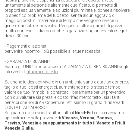
nostra pluriennale esperienza dedicata alla
copertura tetto
,
unitamente al personale altamente qualificato, ci permette di
proporti esclusivamente le soluzioni più mirate e idonee a risolvere
lo specifico problema del tuo tetto, senza alcun aggravio di
maggiori costi di materiale e di tempo che vengono invece in
genere caricati nei preventivi. Per questo
oltre a garantirti prezzi
molto contenuti ti diamo anche la
garanzia sugli interventi eseguiti
di ben 30 anni!
-
Pagamenti dilazionati
per venire incontro il più possibile alle tue necessità
-
GARANZIA DI 30 ANNI !!!
Siamo gli UNICI a riconoscerti LA GARANZIA DI BEN 30 ANNI sugli
interventi di
rifacimento tetto
Se anche tu desideri vivere in un ambiente sano e dare un concreto
taglio ai tuoi costi energetici, aumentando nello stesso tempo il
valore del tuo immobile, contattaci liberamente per un preventivo
con cui valutare sia prezzi e
costo rifacimento tetto
, sia i tanti
benefici che noi di AR
Coperture Tetti
siamo in grado di riservarti.
CONTATTACI ADESSO!
Seguiamo clienti soddisfatti in tutto il
Nord-Est
ed interveniamo
specialmente nelle
province di
Vicenza, Verona, Padova,
Treviso, Venezia
e su appuntamento in tutto il Veneto e Friuli
Venezia Giulia.