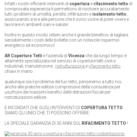
Infatti i nostri efficienti interventi di
copertura
e
rifacimento
tetto
di
comprovata esperienza ti permettono di risolvere accuratamente
tutti i problemi di umidità, perdite, infiltrazioni e
isolamento tetto
,
assicurando a te e alle persone che ti sono vicine di poter vivere e
lavorare in ambienti sani e salubri
.
Inoltre in questo modo
ottieni anche il grande beneficio di tagliare
sensibilmente i costi delle bollette con un notevole risparmio
energetico ed economico!
AR
Coperture Tetti
è l’azienda di
Vicenza
che da lungo tempo è
altamente specializzata nel servizio di
coperture tetti
civili e
industriali,
manutenzione
,
ristrutturazione
e
rifacimento tetto
chiavi in mano
:
qualunque sia il problema del tuo tetto, penseremo a tutto noi,
anche alle pratiche edilizie comprensive della consulenza per
usufruire dei massimi benefici delle
detrazioni fiscali per
ristrutturazioni edilizie
.
E RICORDATI CHE SUGLI INTERVENTI DI
COPERTURA TETTO
SIAMO GLI
UNICI
CHE TI POSSONO OFFRIRE:
LA SPECIALE GARANZIA DI 30 ANNI SUL
RIFACIMENTO TETTO
!