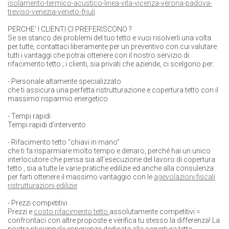
PERCHE’ I CLIENTI CI PREFERISCONO ?
Se sei stanco dei problemi del tuo tetto e vuoi risolverli una volta
per tutte, contattaci liberamente per un preventivo con cui valutare
tutti i vantaggi che potrai ottenere con il nostro servizio di
rifacimento tetto
; i clienti, sia privati che aziende, ci scelgono per:
- Personale altamente specializzato
che ti assicura una perfetta
ristrutturazione
e
copertura tetto
con il
massimo risparmio energetico
-
Tempi rapidi
Tempi rapidi
d’intervento
-
Rifacimento tetto “chiavi in mano”
che ti fa risparmiare molto tempo e denaro, perché hai un unico
interlocutore che pensa sia all’esecuzione del lavoro di
copertura
tetto
, sia a tutte le varie pratiche edilizie ed anche alla consulenza
per farti ottenere il massimo vantaggio con le
agevolazioni fiscali
ristrutturazioni edilizie
-
Prezzi competitivi
Prezzi
e
costo rifacimento tetto
assolutamente competitivi =
confrontaci con altre proposte e verifica tu stesso la differenza! La