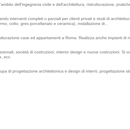
mbito dell'ingegneria civile e dell'architettura, ristrutturazione, pratic
zando interventi completi o parziali per clienti privati e studi di archite
o, cotto, gres porcellanato e ceramica), installazione di...
utturazione case ed appartamenti a Roma. Realizza anche impianti di ris
essionali, società di costruzioni, interior design e nuove costruzioni. Si
e, ecc.
pa di progettazione architettonica e design di interni, progettazione st