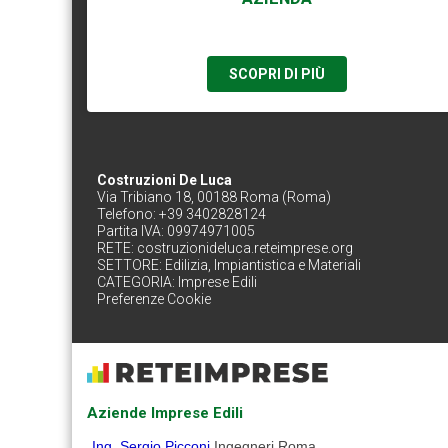
SCOPRI DI PIÙ
Costruzioni De Luca
Via Tribiano 18, 00188 Roma (Roma)
Telefono: +39 3402828124
Partita IVA: 09974971005
RETE:
costruzionideluca.reteimprese.org
SETTORE:
Edilizia, Impiantistica e Materiali
CATEGORIA:
Imprese Edili
Preferenze Cookie
Aziende Imprese Edili
Ing. Sergio Picconi
Ingegneri Roma