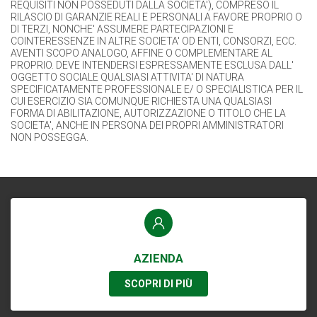
REQUISITI NON POSSEDUTI DALLA SOCIETA'), COMPRESO IL
RILASCIO DI GARANZIE REALI E PERSONALI A FAVORE PROPRIO O
DI TERZI, NONCHE' ASSUMERE PARTECIPAZIONI E
COINTERESSENZE IN ALTRE SOCIETA' OD ENTI, CONSORZI, ECC.
AVENTI SCOPO ANALOGO, AFFINE O COMPLEMENTARE AL
PROPRIO. DEVE INTENDERSI ESPRESSAMENTE ESCLUSA DALL'
OGGETTO SOCIALE QUALSIASI ATTIVITA' DI NATURA
SPECIFICATAMENTE PROFESSIONALE E/ O SPECIALISTICA PER IL
CUI ESERCIZIO SIA COMUNQUE RICHIESTA UNA QUALSIASI
FORMA DI ABILITAZIONE, AUTORIZZAZIONE O TITOLO CHE LA
SOCIETA', ANCHE IN PERSONA DEI PROPRI AMMINISTRATORI
NON POSSEGGA.
AZIENDA
SCOPRI DI PIÙ