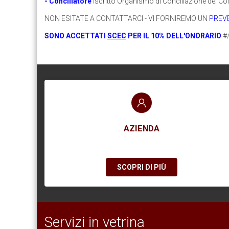
- Conciliatore
iscritto Organismo di Conciliazione del Col
NON ESITATE A CONTATTARCI - VI FORNIREMO UN
PREV
SONO ACCETTATI
SCEC
PER IL 10% DELL'ONORARIO
#
AZIENDA
SCOPRI DI PIÙ
Servizi in vetrina