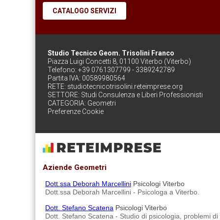
CATALOGO SERVIZI
Studio Tecnico Geom. Trisolini Franco
Piazza Luigi Concetti 8, 01100 Viterbo (Viterbo)
Telefono: +39 0761307799 - 3389242789
Partita IVA: 00589980564
RETE:
studiotecnicotrisolini.reteimprese.org
SETTORE:
Studi Consulenza e Liberi Professionisti
CATEGORIA:
Geometri
Preferenze Cookie
Aziende Geometri
Dott.ssa Deborah Marcellini
Psicologi Viterbo
Dott.ssa Deborah Marcellini - Psicologa a Viterbo.
Dott. Stefano Scatena
Psicologi Viterbo
Dott. Stefano Scatena - Studio di psicologia, problemi di a