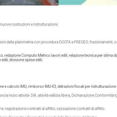
 nuove costruzioni e ristrutturazioni;
oni della planimetria con procedura DOCFA e PREGEO, frazionamenti, camb
to, redazione Computo Metrico lavori edili, relazione tecnica per stima d
dili, divisione spese edili;
one e calcolo IMU, rimborso IMU-ICI, detrazioni fiscali per ristrutturazio
cia inizio attività- DIA, attività edilizia libera, Dichiarazione Conformit
 registrazione contratti di affitto, cessazione contratti di affitto.