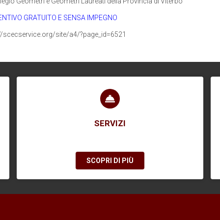
legio Geometri e Geometri Laureati della Provincia di Viterbo
ENTIVO GRATUITO E SENSA IMPEGNO
//scecservice.org/site/a4/?page_id=6521
SERVIZI
SCOPRI DI PIÙ