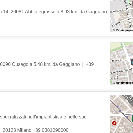
o 14
,
20081
Abbiategrasso
a 8.93 km. da Gaggiano
0090
Cusago
a 5.48 km. da Gaggiano |
+39
specializzati nell'impiantistica e nelle sue
8
,
20123
Milano
+39 0381090000