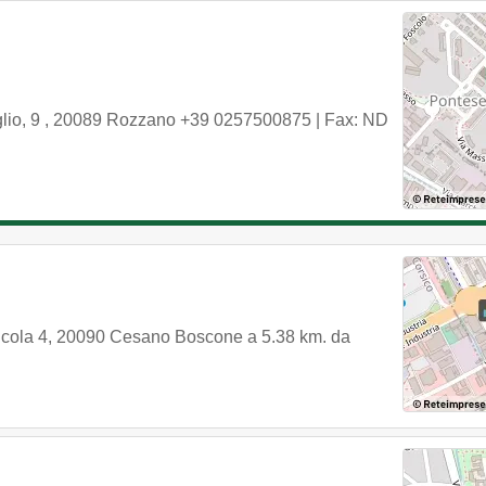
lio, 9
,
20089
Rozzano
+39 0257500875
| Fax: ND
icola 4
,
20090
Cesano Boscone
a 5.38 km. da