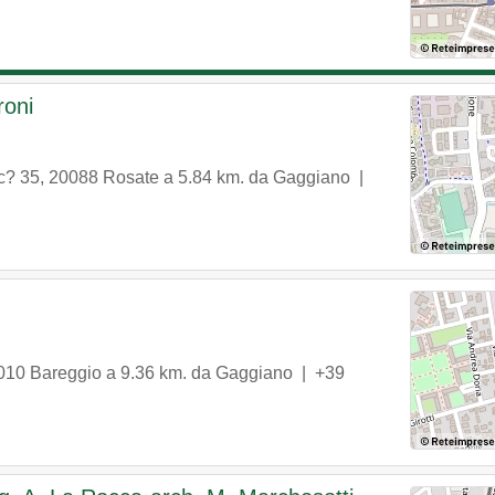
roni
c? 35
,
20088
Rosate
a 5.84 km. da Gaggiano |
010
Bareggio
a 9.36 km. da Gaggiano |
+39