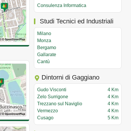
Consulenza Informatica
Studi Tecnici ed Industriali
Milano
Monza
Bergamo
Gallarate
Cantù
Dintorni di Gaggiano
Gudo Visconti
4 Km
Zelo Surrigone
4 Km
Trezzano sul Naviglio
4 Km
Vermezzo
4 Km
Cusago
5 Km