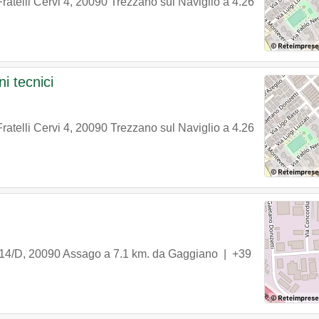
ratelli Cervi 4
,
20090
Trezzano sul Naviglio
a 4.26
ni tecnici
ratelli Cervi 4
,
20090
Trezzano sul Naviglio
a 4.26
 14/D
,
20090
Assago
a 7.1 km. da Gaggiano |
+39