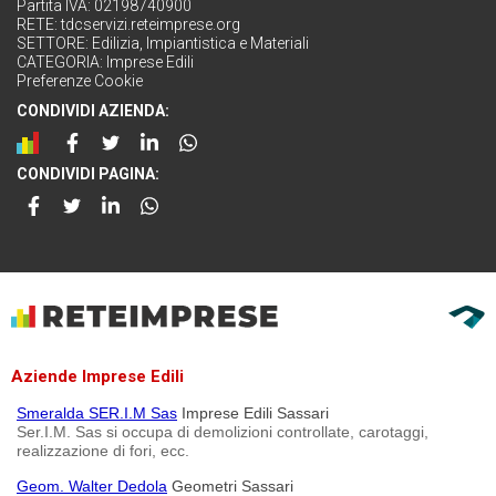
Partita IVA: 02198740900
RETE:
tdcservizi.reteimprese.org
SETTORE:
Edilizia, Impiantistica e Materiali
CATEGORIA:
Imprese Edili
Preferenze Cookie
CONDIVIDI AZIENDA:
CONDIVIDI PAGINA:
Aziende Imprese Edili
Smeralda SER.I.M Sas
Imprese Edili Sassari
Ser.I.M. Sas si occupa di demolizioni controllate, carotaggi,
realizzazione di fori, ecc.
Geom. Walter Dedola
Geometri Sassari