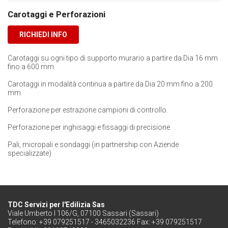
Carotaggi e Perforazioni
RICHIEDI INFO
Carotaggi su ogni tipo di supporto murario a partire da Dia 16 mm
fino a 600 mm.
Carotaggi in modalità continua a partire da Dia 20 mm fino a 200
mm.
Perforazione per estrazione campioni di controllo.
Perforazione per inghisaggi e fissaggi di precisione.
Pali, micropali e sondaggi (in partnership con Aziende
specializzate)
TDC Servizi per l'Edilizia Sas
Viale Umberto I 106/G, 07100 Sassari (Sassari)
Telefono: +39 079251517 - 3465032236 Fax: +39 079251517