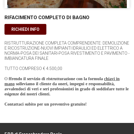
RIFACIMENTO COMPLETO DI BAGNO
RICHIEDI INFO
RISTRUTTURAZIONE COMPLETA COMPRENDENTE: DEMOLIZIONE
E RICOSTRUZIONE-NUOVI IMPIANTI IDRAULICI ED ELETTRICO A
NORMA-POSA DEI SANITARI-POSA RIVESTIMENTO E PAVIMENTO -
IMBIANCATURA FINALE
TUTTO COMPRESO € 4.500,00
O
ffrendo il servizio di ristrutturazione con la formula
chiavi in
mano
solleviamo il cliente da oneri, impegni e responsabilità,
avvalendoci di veri e seri professionisti in grado di soddisfare tutte le
esigenze dei nostri clienti.
Contattaci subito per un preventivo gratuito!